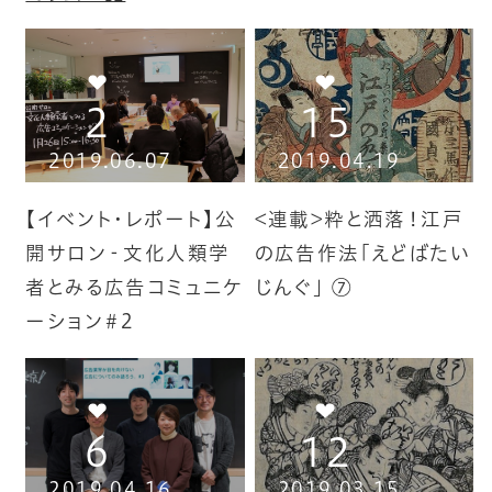
2
15
2019.06.07
2019.04.19
【イベント・レポート】公
<連載>粋と洒落！江戸
開サロン‐文化人類学
の広告作法「えどばたい
者とみる広告コミュニケ
じんぐ」 ⑦
ーション＃2
6
12
2019.04.16
2019.03.15