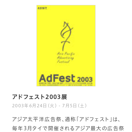
アドフェスト2003展
2003年6月24日(火) - 7月5日(土)
ア
ジ
ア
太
平
洋
広
告
祭
、
通
称
「
ア
ド
フ
ェ
ス
ト
」
は
、
毎
年
3
月
タ
イ
で
開
催
さ
れ
る
ア
ジ
ア
最
大
の
広
告
祭