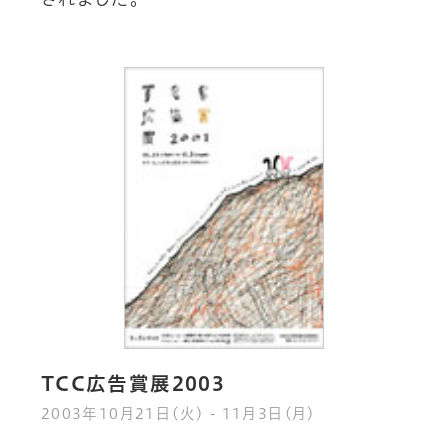
TCC広告賞展2003
2003年10月21日(火) - 11月3日(月)