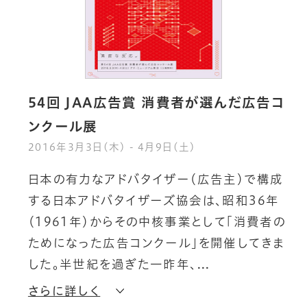
54回 JAA広告賞 消費者が選んだ広告コ
ンクール展
2016年3月3日(木) - 4月9日(土)
日
本
の
有
力
な
ア
ド
バ
タ
イ
ザ
ー
（
広
告
主
）
で
構
成
す
る
日
本
ア
ド
バ
タ
イ
ザ
ー
ズ
協
会
は
、
昭
和
3
6
年
（
1
9
6
1
年
）
か
ら
そ
の
中
核
事
業
と
し
て
「
消
費
者
の
た
め
に
な
っ
た
広
告
コ
ン
ク
ー
ル
」
を
開
催
し
て
き
ま
し
た
。
半
世
紀
を
過
ぎ
た
一
昨
年
、
さらに詳しく