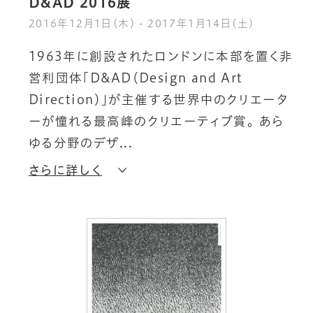
D&AD 2016展
2016年12月1日(木) - 2017年1月14日(土)
1
9
6
3
年
に
創
設
さ
れ
た
ロ
ン
ド
ン
に
本
部
を
置
く
非
営
利
団
体
「
D
&
A
D
（
D
e
s
i
g
n
a
n
d
A
r
t
D
i
r
e
c
t
i
o
n
）
」
が
主
催
す
る
世
界
中
の
ク
リ
エ
ー
タ
ー
が
憧
れ
る
最
高
峰
の
ク
リ
エ
ー
テ
ィ
ブ
賞
。
あ
ら
ゆ
る
分
野
の
デ
ザ
さらに詳しく