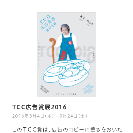
TCC広告賞展2016
2016年8月4日(木) - 9月24日(土)
こ
の
Ｔ
Ｃ
Ｃ
賞
は
、
広
告
の
コ
ピ
ー
に
重
き
を
お
い
た