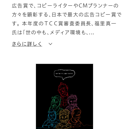
広
告
賞
で
、
コ
ピ
ー
ラ
イ
タ
ー
や
C
M
プ
ラ
ン
ナ
ー
の
方
々
を
顕
彰
す
る
、
日
本
で
最
大
の
広
告
コ
ピ
ー
賞
で
す
。
本
年
度
の
Ｔ
Ｃ
Ｃ
賞
審
査
委
員
長
、
福
里
真
一
氏
は
「
世
の
中
も
、
メ
デ
ィ
ア
環
境
も
、
さらに詳しく