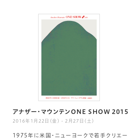
アナザー・マウンテンONE SHOW 2015
2016年1月22日(金) - 2月27日(土)
1
9
7
5
年
に
米
国
・
ニ
ュ
ー
ヨ
ー
ク
で
若
手
ク
リ
エ
ー