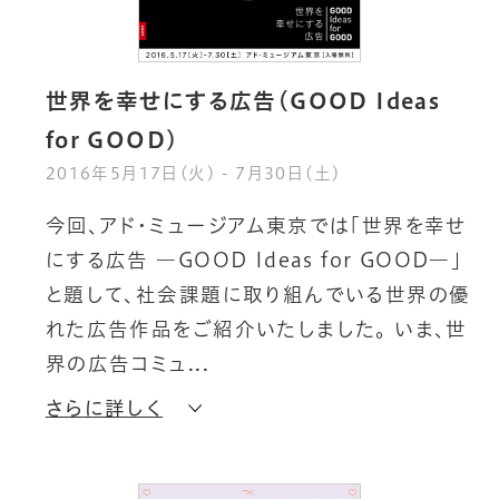
世界を幸せにする広告（GOOD Ideas
for GOOD)
2016年5月17日(火) - 7月30日(土)
今
回
、
ア
ド
・
ミ
ュ
ー
ジ
ア
ム
東
京
で
は
「
世
界
を
幸
せ
に
す
る
広
告
―
G
O
O
D
I
d
e
a
s
f
o
r
G
O
O
D
―
」
と
題
し
て
、
社
会
課
題
に
取
り
組
ん
で
い
る
世
界
の
優
れ
た
広
告
作
品
を
ご
紹
介
い
た
し
ま
し
た
。
い
ま
、
世
界
の
広
告
コ
ミ
ュ
さらに詳しく