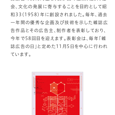
会
、
文
化
の
発
展
に
寄
与
す
る
こ
と
を
目
的
と
し
て
昭
和
3
3
（
1
9
5
8
）
年
に
創
設
さ
れ
ま
し
た
。
毎
年
、
過
去
一
年
間
の
優
秀
な
企
画
及
び
技
術
を
示
し
た
雑
誌
広
告
作
品
と
そ
の
広
告
主
、
制
作
者
を
表
彰
し
て
お
り
、
今
年
で
5
8
回
目
を
迎
え
ま
す
。
表
彰
会
は
、
毎
年
「
雑
誌
広
告
の
日
」
と
定
め
た
1
1
月
5
日
を
中
心
に
行
わ
れ
て
い
ま
す
。