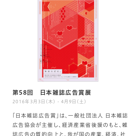
第58回 日本雑誌広告賞展
2016年3月3日(木) - 4月9日(土)
「
日
本
雑
誌
広
告
賞
」
は
、
一
般
社
団
法
人
日
本
雑
誌
広
告
協
会
が
主
催
し
、
経
済
産
業
省
後
援
の
も
と
、
雑
誌
広
告
の
質
的
向
上
と
、
我
が
国
の
産
業
、
経
済
、
社