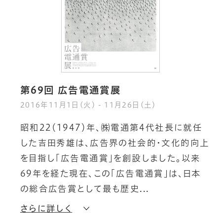
第69回 広告電通賞展
2016年11月1日(火) - 11月26日(土)
昭
和
2
2
（
1
9
4
7
）
年
、
㈱
電
通
第
4
代
社
長
に
就
任
し
た
吉
田
秀
雄
は
、
広
告
界
の
社
会
的
・
文
化
的
向
上
を
目
指
し
「
広
告
電
通
賞
」
を
創
設
し
ま
し
た
。
以
来
6
9
年
を
経
た
現
在
、
こ
の
「
広
告
電
通
賞
」
は
、
日
本
の
総
合
広
告
賞
と
し
て
最
も
歴
史
さらに詳しく