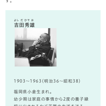
す。
よし
だ
ひで
お
吉
田
秀
雄
1903〜1963（明治36〜昭和38）
福岡県小倉生まれ。
幼少期は家庭の事情から2度の養子縁