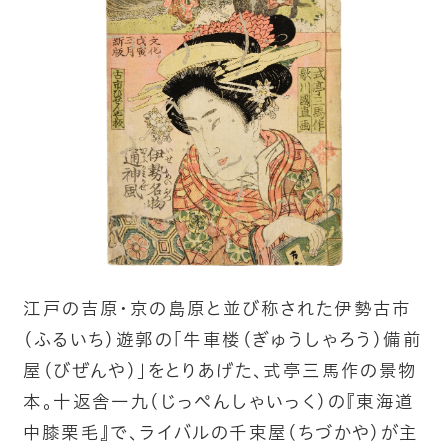
江戸の吉原・京の島原と並び称された伊勢古市
(ふるいち)遊郭の「牛車楼(ぎゅうしゃろう)備前
屋(びぜんや)」をとりあげた、式亭三馬作の景物
本。十返舎一九(じっぺんしゃいっく)の『東海道
中膝栗毛』で、ライバルの千束屋(ちづかや)が主