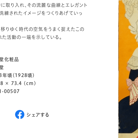
に取り入れ、その流麗な曲線とエレガント
洗練されたイメージをつくりあげていっ
と移りゆく時代の空気をうまく捉えたこの
れた活動の一端を示している。
堂化粧品
堂
3年頃(1928頃)
.8 × 73.4 (cm)
1-00507
シェアする