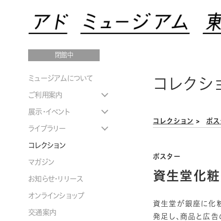
閉館中
ミュージアムについて
コレクシ
ご利用案内
展示・イベント
コレクション
ポス
ライブラリー
コレクション
ポスター
マガジン
資生堂化粧
お知らせ・リリース
オンラインショップ
資生堂が銀座に化粧
交通案内
発足し、商品と広告