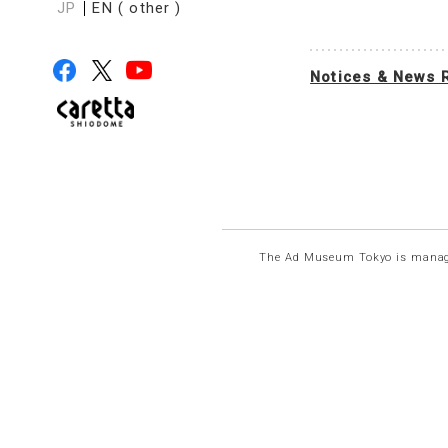
JP
EN ( other )
Notices & News 
The Ad Museum Tokyo is manag