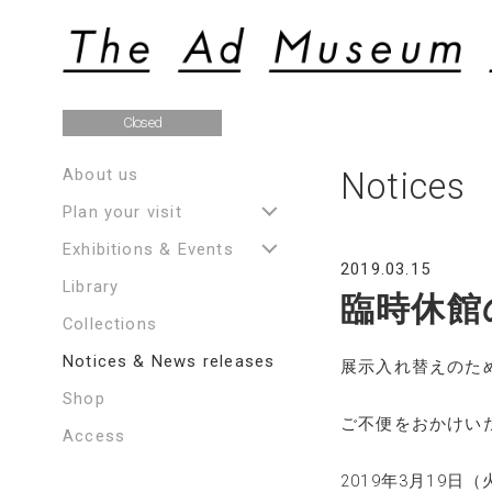
Closed
About us
Notices
Plan your visit
Exhibitions & Events
2019.03.15
Library
臨時休館
Collections
Notices & News releases
展示入れ替えのた
Shop
ご不便をおかけい
Access
2019年3月19日