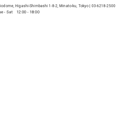
iodome, Higashi-Shimbashi 1-8-2, Minato-ku, Tokyo
|
03-6218-2500
ue - Sat
12:00 - 18:00