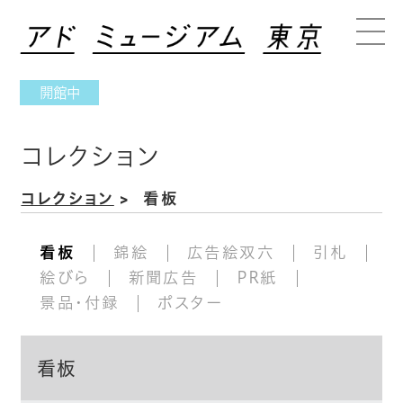
開館中
コレクション
コレクション
看板
看板
錦絵
広告絵双六
引札
絵びら
新聞広告
PR紙
景品・付録
ポスター
看板