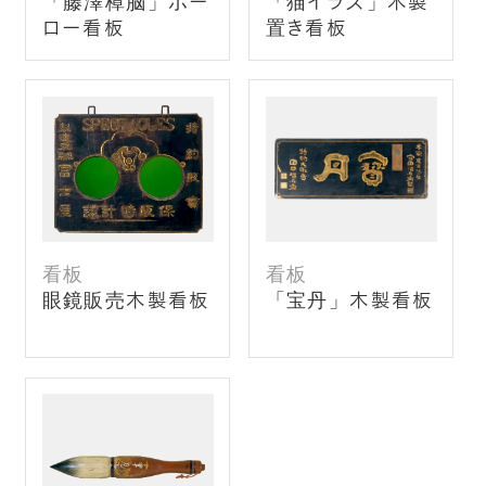
「藤澤樟脳」ホー
「猫イラズ」木製
ロー看板
置き看板
看板
看板
眼鏡販売木製看板
「宝丹」木製看板