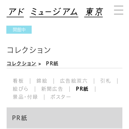
開館中
コレクション
コレクション
PR紙
看板
錦絵
広告絵双六
引札
絵びら
新聞広告
PR紙
景品・付録
ポスター
PR紙