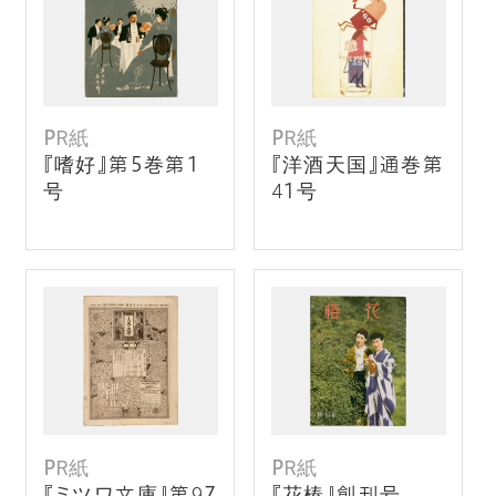
PR紙
PR紙
『嗜好』第5巻第1
『洋酒天国』通巻第
号
41号
PR紙
PR紙
『ミツワ文庫』第97
『花椿』創刊号